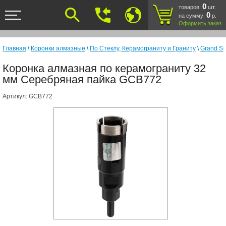
<
0
товаров:
шт.
0
на сумму:
р.
Оформить заказ
Главная
\
Коронки алмазные
\
По Стеклу, Керамограниту и Граниту
\
Grand Si
Коронка алмазная по керамограниту 32
мм Серебряная пайка GCB772
Артикул:
GCB772