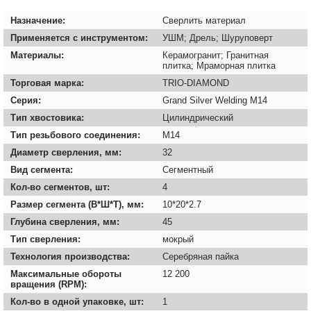
Назначение:
Сверлить материал
Применяется с инструментом:
УШМ; Дрель; Шуруповерт
Материалы:
Керамогранит; Гранитная
плитка; Мраморная плитка
Торговая марка:
TRIO-DIAMOND
Серия:
Grand Silver Welding M14
Тип хвостовика:
Цилиндрический
Тип резьбового соединения:
M14
Диаметр сверления, мм:
32
Вид сегмента:
Сегментный
Кол-во сегментов, шт:
4
Размер сегмента (В*Ш*Т), мм:
10*20*2.7
Глубина сверления, мм:
45
Тип сверления:
мокрый
Технология производства:
Серебряная пайка
Максимальные обороты
12 200
вращения (RPM):
Кол-во в одной упаковке, шт:
1