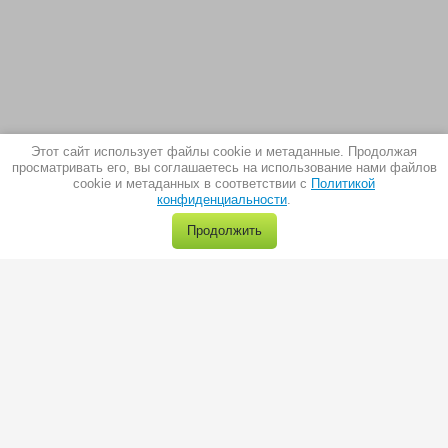
Этот сайт использует файлы cookie и метаданные. Продолжая
просматривать его, вы соглашаетесь на использование нами файлов
cookie и метаданных в соответствии с
Политикой
конфиденциальности
.
Продолжить
г.Москва, ул. Пермская 1, стр.1
тел.:
8(495) 966-28-40
e-mail:
sale@trio-diamond.ru
Все материалы сайта Trio-Diamond.ru, защищены авторским правом.
Запрещено