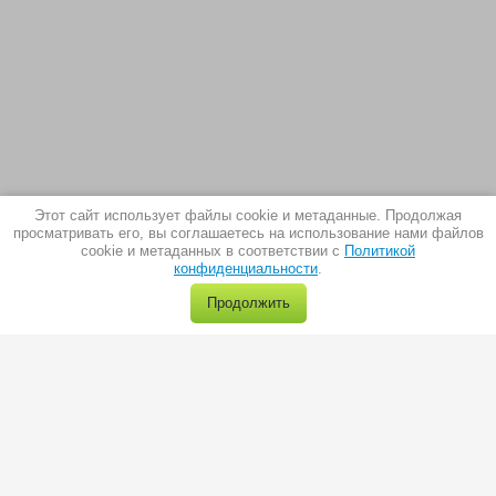
Этот сайт использует файлы cookie и метаданные. Продолжая
просматривать его, вы соглашаетесь на использование нами файлов
cookie и метаданных в соответствии с
Политикой
конфиденциальности
.
Продолжить
г.Москва, ул. Пермская 1, стр.1
тел.:
8(495) 966-28-40
e-mail:
sale@trio-diamond.ru