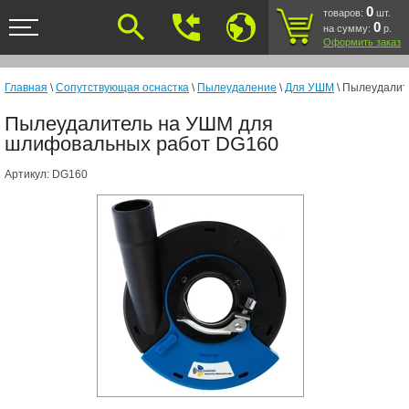
<
0
товаров:
шт.
0
на сумму:
р.
Оформить заказ
Главная
\
Сопутствующая оснастка
\
Пылеудаление
\
Для УШМ
\ Пылеудалит
Пылеудалитель на УШМ для
шлифовальных работ DG160
Артикул:
DG160