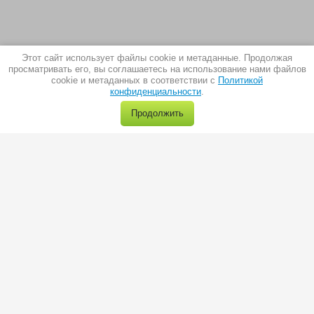
Этот сайт использует файлы cookie и метаданные. Продолжая
просматривать его, вы соглашаетесь на использование нами файлов
cookie и метаданных в соответствии с
Политикой
конфиденциальности
.
Продолжить
г.Москва, ул. Пермская 1, стр.1
тел.:
8(495) 966-28-40
e-mail:
sale@trio-diamond.ru
Все материалы сайта Trio-Diamond.ru, защищены авторским правом.
Запрещено
trio-diamond.ru
любое их копирование без активной гиперссылки