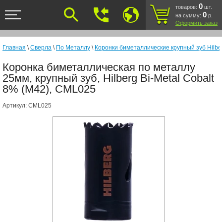
<
0
товаров:
шт.
0
на сумму:
р.
Оформить заказ
Главная
\
Сверла
\
По Металлу
\
Коронки биметаллические крупный зуб Hilber
Коронка биметаллическая по металлу
25мм, крупный зуб, Hilberg Bi-Metal Cobalt
8% (М42), CML025
Артикул:
CML025