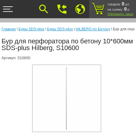
<
0
товаров:
шт.
0
на сумму:
р.
Оформить заказ
Главная
\
Буры SDS-plus
\
Буры SDS-plus
\
HILBERG по Бетону
\ Бур для пер
Бур для перфоратора по бетону 10*600мм
SDS-plus Hilberg, S10600
Артикул:
S10600