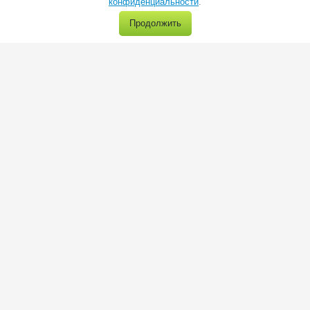
конфиденциальности
.
Продолжить
г.Москва, ул. Пермская 1, стр.1
тел.:
8(495) 966-28-40
e-mail:
sale@trio-diamond.ru
Все материалы сайта Trio-Diamond.ru, защищены авторским правом.
Запрещено
trio-diamond.ru
любое их копирование без активной гиперссылки
Политика конфиденциальности